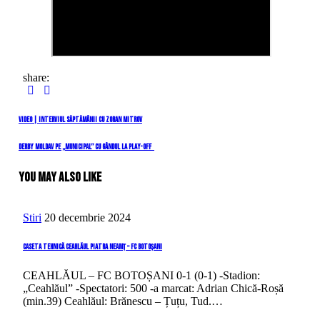
share:
Navigare
Previous
VIDEO | Interviul săptămânii cu Zoran Mitrov
Post
în
Next
Derby moldav pe „Municipal” cu gândul la play-off
Post
articole
You May Also Like
Stiri
20 decembrie 2024
Caseta tehnică Ceahlăul Piatra Neamț – FC Botoșani
CEAHLĂUL – FC BOTOȘANI 0-1 (0-1) -Stadion:
„Ceahlăul” -Spectatori: 500 -a marcat: Adrian Chică-Roșă
(min.39) Ceahlăul: Brănescu – Țuțu, Tud.…