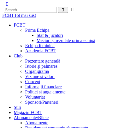
FCBT
Tot mai sus!
FCBT
Prima Echipa
Staf & jucători
Meciuri și rezultate prima echipă
Echipa feminina
Academia FCBT
Club
Prezentare generală
Istorie și palmares
Organigrama
Viziune si valori
Concept
Informații financiare
Politici si angajamente
Voluntariat
Sponsori/Parteneri
Stiri
Magazin FCBT
Abonamente/Bilete
Abonamente
Regulament campanie abonamente