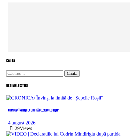
cauta
Caută
după:
Ultimele stiri
CRONICA/ Învinși la limită de „Șepcile Roșii”
4 august 2026
29
Views