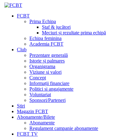
FCBT
Prima Echipa
Staf & jucători
Meciuri și rezultate prima echipă
Echipa feminina
Academia FCBT
Club
Prezentare generală
Istorie și palmares
Organigrama
Viziune si valori
Concept
Informații financiare
Politici si angajamente
Voluntariat
Sponsori/Parteneri
Stiri
Magazin FCBT
Abonamente/Bilete
Abonamente
Regulament campanie abonamente
FCBT TV