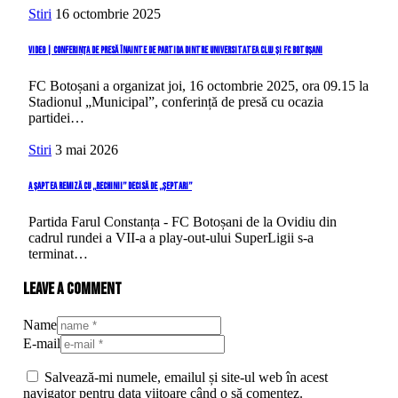
Stiri
16 octombrie 2025
VIDEO | Conferința de presă înainte de partida dintre Universitatea Cluj și FC Botoșani
FC Botoșani a organizat joi, 16 octombrie 2025, ora 09.15 la
Stadionul „Municipal”, conferință de presă cu ocazia
partidei…
Stiri
3 mai 2026
A șaptea remiză cu „rechinii” decisă de „șeptari”
Partida Farul Constanța - FC Botoșani de la Ovidiu din
cadrul rundei a VII-a a play-out-ului SuperLigii s-a
terminat…
Leave a comment
Name
E-mail
Salvează-mi numele, emailul și site-ul web în acest
navigator pentru data viitoare când o să comentez.