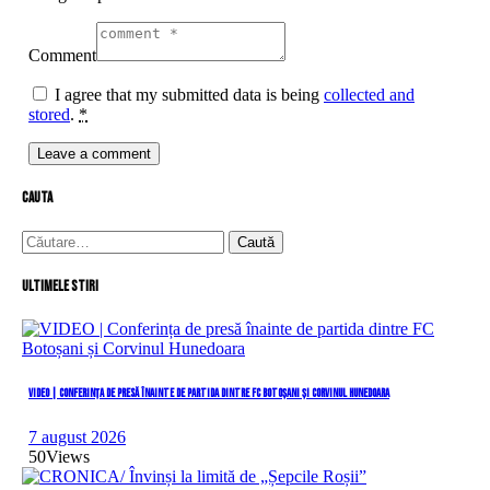
Comment
I agree that my submitted data is being
collected and
stored
.
*
cauta
Caută
după:
Ultimele stiri
VIDEO | Conferința de presă înainte de partida dintre FC Botoșani și Corvinul Hunedoara
7 august 2026
50
Views