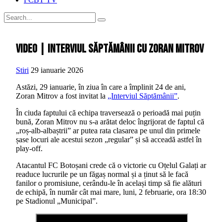
VIDEO | Interviul săptămânii cu Zoran Mitrov
Stiri
29 ianuarie 2026
Astăzi, 29 ianuarie, în ziua în care a împlinit 24 de ani,
Zoran Mitrov a fost invitat la
„Interviul Săptămânii”
.
În ciuda faptului că echipa traversează o perioadă mai puțin
bună, Zoran Mitrov nu s-a arătat deloc îngrijorat de faptul că
„roș-alb-albaștrii” ar putea rata clasarea pe unul din primele
șase locuri ale acestui sezon „regular” și să acceadă astfel în
play-off.
Atacantul FC Botoșani crede că o victorie cu Oțelul Galați ar
readuce lucrurile pe un făgaș normal și a ținut să le facă
fanilor o promisiune, cerându-le în același timp să fie alături
de echipă, în număr cât mai mare, luni, 2 februarie, ora 18:30
pe Stadionul „Municipal”.