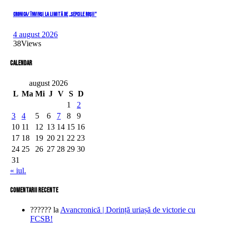
CRONICA/ Învinși la limită de „Șepcile Roșii”
4 august 2026
38
Views
Calendar
august 2026
L
Ma
Mi
J
V
S
D
1
2
3
4
5
6
7
8
9
10
11
12
13
14
15
16
17
18
19
20
21
22
23
24
25
26
27
28
29
30
31
« iul.
comentarii recente
??????
la
Avancronică | Dorință uriașă de victorie cu
FCSB!