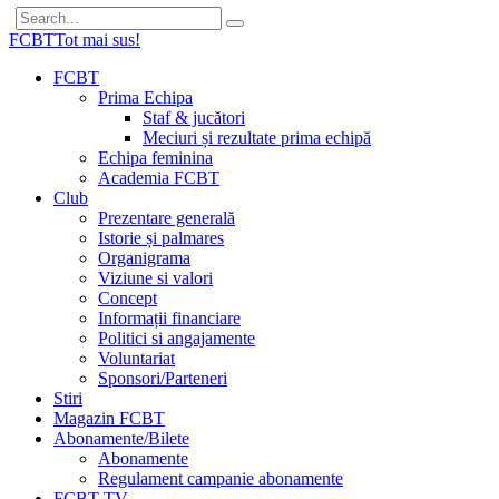
FCBT
Tot mai sus!
FCBT
Prima Echipa
Staf & jucători
Meciuri și rezultate prima echipă
Echipa feminina
Academia FCBT
Club
Prezentare generală
Istorie și palmares
Organigrama
Viziune si valori
Concept
Informații financiare
Politici si angajamente
Voluntariat
Sponsori/Parteneri
Stiri
Magazin FCBT
Abonamente/Bilete
Abonamente
Regulament campanie abonamente
FCBT TV