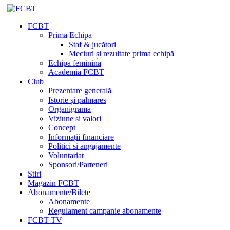
FCBT
Prima Echipa
Staf & jucători
Meciuri și rezultate prima echipă
Echipa feminina
Academia FCBT
Club
Prezentare generală
Istorie și palmares
Organigrama
Viziune si valori
Concept
Informații financiare
Politici si angajamente
Voluntariat
Sponsori/Parteneri
Stiri
Magazin FCBT
Abonamente/Bilete
Abonamente
Regulament campanie abonamente
FCBT TV