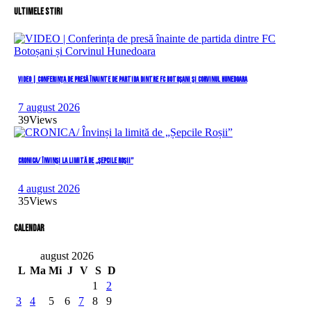
Ultimele stiri
VIDEO | Conferința de presă înainte de partida dintre FC Botoșani și Corvinul Hunedoara
7 august 2026
39
Views
CRONICA/ Învinși la limită de „Șepcile Roșii”
4 august 2026
35
Views
Calendar
august 2026
L
Ma
Mi
J
V
S
D
1
2
3
4
5
6
7
8
9