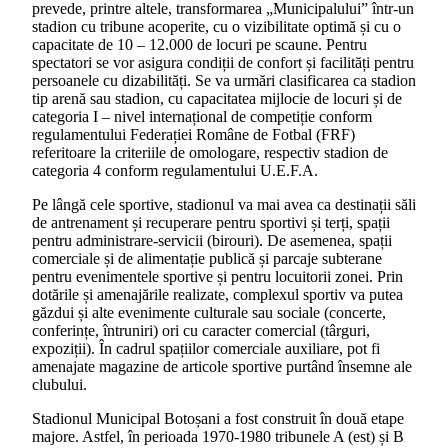
prevede, printre altele, transformarea „Municipalului” într-un
stadion cu tribune acoperite, cu o vizibilitate optimă și cu o
capacitate de 10 – 12.000 de locuri pe scaune. Pentru
spectatori se vor asigura condiții de confort și facilități pentru
persoanele cu dizabilități. Se va urmări clasificarea ca stadion
tip arenă sau stadion, cu capacitatea mijlocie de locuri și de
categoria I – nivel internațional de competiție conform
regulamentului Federației Române de Fotbal (FRF)
referitoare la criteriile de omologare, respectiv stadion de
categoria 4 conform regulamentului U.E.F.A.
Pe lângă cele sportive, stadionul va mai avea ca destinații săli
de antrenament și recuperare pentru sportivi și terți, spații
pentru administrare-servicii (birouri). De asemenea, spații
comerciale și de alimentație publică și parcaje subterane
pentru evenimentele sportive și pentru locuitorii zonei. Prin
dotările și amenajările realizate, complexul sportiv va putea
găzdui și alte evenimente culturale sau sociale (concerte,
conferințe, întruniri) ori cu caracter comercial (târguri,
expoziții). În cadrul spațiilor comerciale auxiliare, pot fi
amenajate magazine de articole sportive purtând însemne ale
clubului.
Stadionul Municipal Botoșani a fost construit în două etape
majore. Astfel, în perioada 1970-1980 tribunele A (est) și B