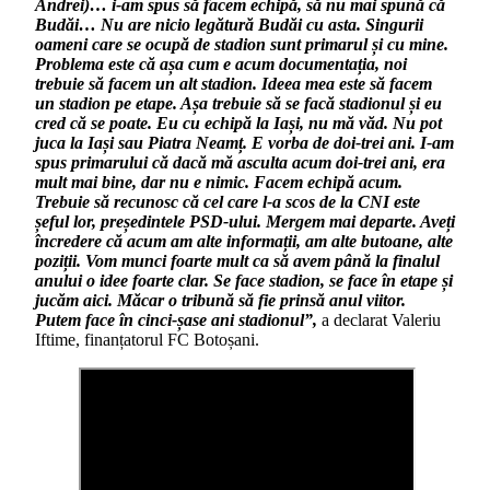
Andrei)… i-am spus să facem echipă, să nu mai spună că
Budăi… Nu are nicio legătură Budăi cu asta. Singurii
oameni care se ocupă de stadion sunt primarul și cu mine.
Problema este că așa cum e acum documentația, noi
trebuie să facem un alt stadion. Ideea mea este să facem
un stadion pe etape. Așa trebuie să se facă stadionul și eu
cred că se poate. Eu cu echipă la Iași, nu mă văd. Nu pot
juca la Iași sau Piatra Neamț. E vorba de doi-trei ani. I-am
spus primarului că dacă mă asculta acum doi-trei ani, era
mult mai bine, dar nu e nimic. Facem echipă acum.
Trebuie să recunosc că cel care l-a scos de la CNI este
șeful lor, președintele PSD-ului. Mergem mai departe. Aveți
încredere că acum am alte informații, am alte butoane, alte
poziții. Vom munci foarte mult ca să avem până la finalul
anului o idee foarte clar. Se face stadion, se face în etape și
jucăm aici. Măcar o tribună să fie prinsă anul viitor.
Putem face în cinci-șase ani stadionul”,
a declarat Valeriu
Iftime, finanțatorul FC Botoșani.