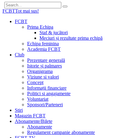
FCBT
Tot mai sus!
FCBT
Prima Echipa
Staf & jucători
Meciuri și rezultate prima echipă
Echipa feminina
Academia FCBT
Club
Prezentare generală
Istorie și palmares
Organigrama
Viziune si valori
Concept
Informații financiare
Politici si angajamente
Voluntariat
Sponsori/Parteneri
Stiri
Magazin FCBT
Abonamente/Bilete
Abonamente
Regulament campanie abonamente
FCBT TV