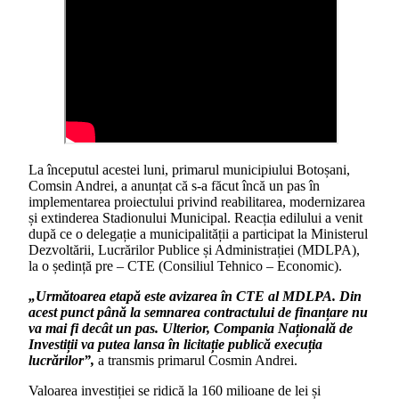
La începutul acestei luni, primarul municipiului Botoșani,
Comsin Andrei, a anunțat că s-a făcut încă un pas în
implementarea proiectului privind reabilitarea, modernizarea
și extinderea Stadionului Municipal. Reacția edilului a venit
după ce o delegație a municipalității a participat la Ministerul
Dezvoltării, Lucrărilor Publice și Administrației (MDLPA),
la o ședință pre – CTE (Consiliul Tehnico – Economic).
„Următoarea etapă este avizarea în CTE al MDLPA. Din
acest punct până la semnarea contractului de finanțare nu
va mai fi decât un pas. Ulterior, Compania Națională de
Investiții va putea lansa în licitație publică execuția
lucrărilor”,
a transmis primarul Cosmin Andrei.
Valoarea investiției se ridică la 160 milioane de lei și