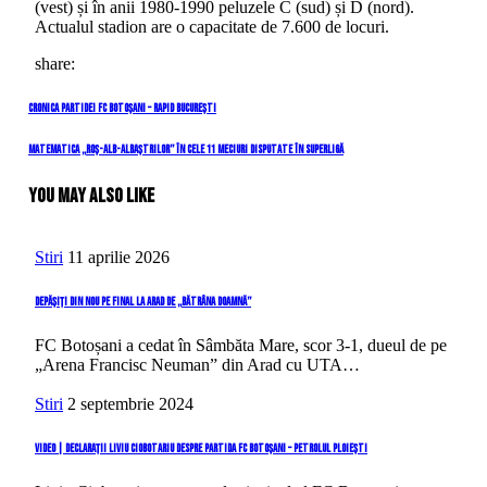
(vest) și în anii 1980-1990 peluzele C (sud) și D (nord).
Actualul stadion are o capacitate de 7.600 de locuri.
share:
Navigare
Previous
Cronica partidei FC Botoșani – Rapid București
Post
în
Next
Matematica „roș-alb-albaștrilor” în cele 11 meciuri disputate în SuperLigă
Post
articole
You May Also Like
Stiri
11 aprilie 2026
Depășiți din nou pe final la Arad de „Bătrâna Doamnă”
FC Botoșani a cedat în Sâmbăta Mare, scor 3-1, dueul de pe
„Arena Francisc Neuman” din Arad cu UTA…
Stiri
2 septembrie 2024
VIDEO | Declarații Liviu Ciobotariu despre partida FC Botoșani – Petrolul Ploiești