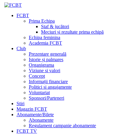
FCBT
Prima Echipa
Staf & jucători
Meciuri și rezultate prima echipă
Echipa feminina
Academia FCBT
Club
Prezentare generală
Istorie și palmares
Organigrama
Viziune si valori
Concept
Informații financiare
Politici si angajamente
Voluntariat
Sponsori/Parteneri
Stiri
Magazin FCBT
Abonamente/Bilete
Abonamente
Regulament campanie abonamente
FCBT TV