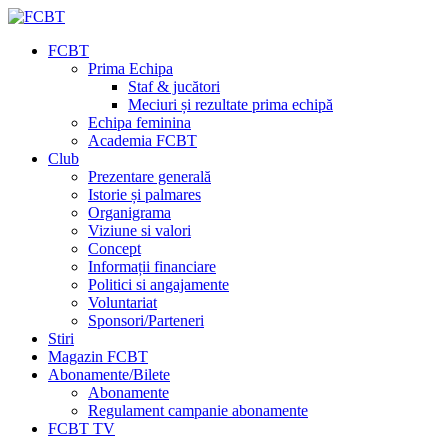
FCBT
Prima Echipa
Staf & jucători
Meciuri și rezultate prima echipă
Echipa feminina
Academia FCBT
Club
Prezentare generală
Istorie și palmares
Organigrama
Viziune si valori
Concept
Informații financiare
Politici si angajamente
Voluntariat
Sponsori/Parteneri
Stiri
Magazin FCBT
Abonamente/Bilete
Abonamente
Regulament campanie abonamente
FCBT TV