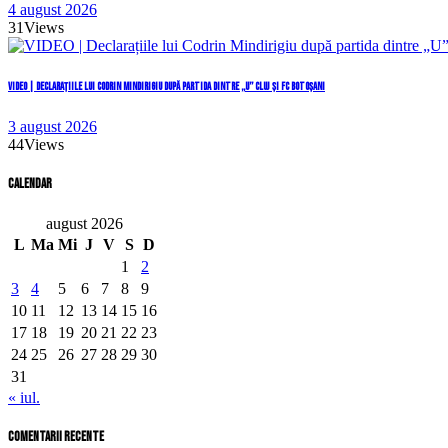
4 august 2026
31
Views
VIDEO | Declarațiile lui Codrin Mindirigiu după partida dintre „U” Cluj și FC Botoșani
3 august 2026
44
Views
Calendar
august 2026
L
Ma
Mi
J
V
S
D
1
2
3
4
5
6
7
8
9
10
11
12
13
14
15
16
17
18
19
20
21
22
23
24
25
26
27
28
29
30
31
« iul.
comentarii recente