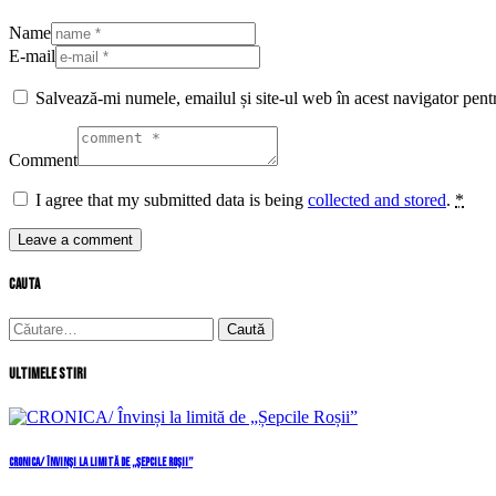
Name
E-mail
Salvează-mi numele, emailul și site-ul web în acest navigator pent
Comment
I agree that my submitted data is being
collected and stored
.
*
cauta
Caută
după:
Ultimele stiri
CRONICA/ Învinși la limită de „Șepcile Roșii”