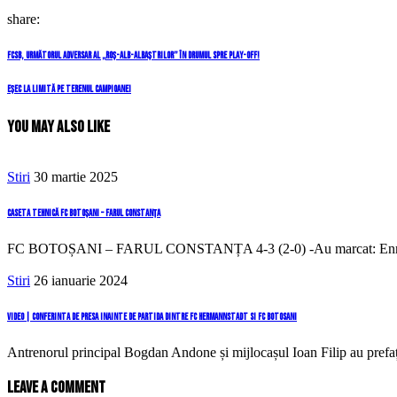
share:
Navigare
Previous
FCSB, următorul adversar al „roș-alb-albaștrilor” în drumul spre play-off!
Post
în
Next
Eșec la limită pe terenul campioanei
Post
articole
You May Also Like
Stiri
30 martie 2025
Caseta tehnică FC Botoșani – Farul Constanța
FC BOTOȘANI – FARUL CONSTANȚA 4-3 (2-0) -Au marcat: Enriko P
Stiri
26 ianuarie 2024
Video | Conferinta de presa inainte de partida dintre FC Hermannstadt si FC Botosani
Antrenorul principal Bogdan Andone și mijlocașul Ioan Filip au prefaț
Leave a comment