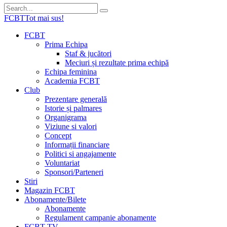
FCBT
Tot mai sus!
FCBT
Prima Echipa
Staf & jucători
Meciuri și rezultate prima echipă
Echipa feminina
Academia FCBT
Club
Prezentare generală
Istorie și palmares
Organigrama
Viziune si valori
Concept
Informații financiare
Politici si angajamente
Voluntariat
Sponsori/Parteneri
Stiri
Magazin FCBT
Abonamente/Bilete
Abonamente
Regulament campanie abonamente
FCBT TV