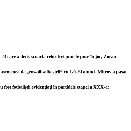
23 care a decis scoarta celor trei puncte puse în joc, Zoran
semenea de „roș-alb-albaștrii” cu 1-0. Și atunci, Mitrov a pasat
fost fotbaliştii evidenţiaţi în partidele etapei a XXX-a: