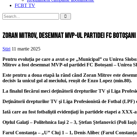
FCBT TV
Zoran Mitrov, desemnat MVP-ul partidei FC Botoșani 
Stiri
11 martie 2025
Pentru evoluția pe care a avut-o pe „Municipal” cu Unirea Slobozia
Mitrov a fost desemnat MVP-ul partidei FC Botoșani – Unirea Slo
Este pentru a doua etapă la rând când Zoran Mitrov este desemnat
decisiv la unicul gol al meciului, reușit de Enzo Lopez (min.80).
La finalul fiecărui meci deţinătorii drepturilor TV şi Liga Profes
Deţinătorii drepturilor TV şi Liga Profesionistă de Fotbal (LPF) 
Iată care au fost fotbaliştii evidenţiaţi în partidele etapei a XXX-a
Oţelul Galaţi – Politehnica Iaşi 2 – 3, Ştefan Ştefanovici (Poli Iaşi)
Farul Constanţa – „U” Cluj 1 – 1, Denis Alibec (Farul Constanța