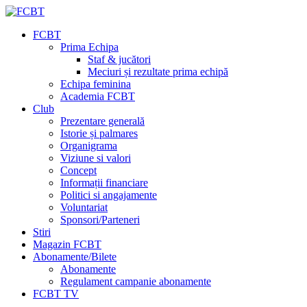
FCBT
Prima Echipa
Staf & jucători
Meciuri și rezultate prima echipă
Echipa feminina
Academia FCBT
Club
Prezentare generală
Istorie și palmares
Organigrama
Viziune si valori
Concept
Informații financiare
Politici si angajamente
Voluntariat
Sponsori/Parteneri
Stiri
Magazin FCBT
Abonamente/Bilete
Abonamente
Regulament campanie abonamente
FCBT TV