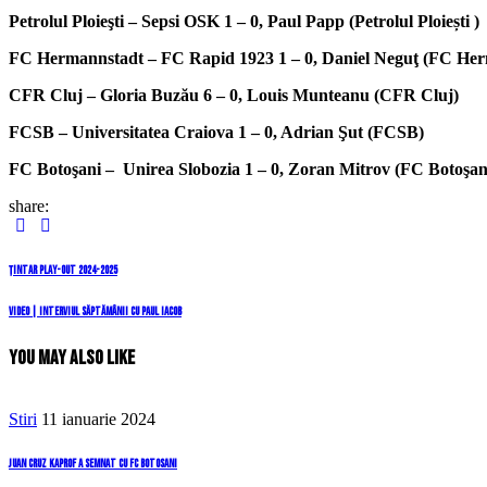
Petrolul Ploieşti – Sepsi OSK 1 – 0, Paul Papp (Petrolul Ploiești )
FC Hermannstadt – FC Rapid 1923 1 – 0, Daniel Neguţ (FC He
CFR Cluj – Gloria Buzău 6 – 0, Louis Munteanu (CFR Cluj)
FCSB – Universitatea Craiova 1 – 0, Adrian Şut (FCSB)
FC Botoşani – Unirea Slobozia 1 – 0, Zoran Mitrov (FC Botoşan
share:
Navigare
Previous
Țintar play-out 2024-2025
Post
în
Next
VIDEO | Interviul săptămânii cu Paul Iacob
Post
articole
You May Also Like
Stiri
11 ianuarie 2024
Juan Cruz Kaprof a semnat cu FC botosani