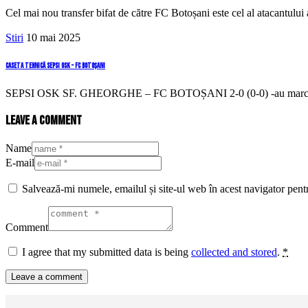
Cel mai nou transfer bifat de către FC Botoșani este cel al atacantulu
Stiri
10 mai 2025
Caseta tehnică Sepsi OSK – FC Botoșani
SEPSI OSK SF. GHEORGHE – FC BOTOȘANI 2-0 (0-0) -au marcat: D
Leave a comment
Name
E-mail
Salvează-mi numele, emailul și site-ul web în acest navigator pent
Comment
I agree that my submitted data is being
collected and stored
.
*