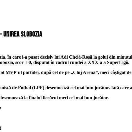
– Unirea Slobozia
, în care i-a pasat decisiv lui Adi Chciă-Roșă la golul din minutul 
bozia, scor 1-0, disputat în cadrul rundei a XXX-a a SuperLigii.
 MVP-ul partidei, după cel de pe „Cluj Arena”, meci câștigat de a
ionistă de Fotbal (LPF) desemnează cel mai bun jucător. Iată care au 
desemnează la finalul fiecărui meci cel mai bun jucător.
:
)