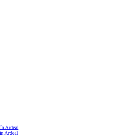
 în Ardeal
în Ardeal