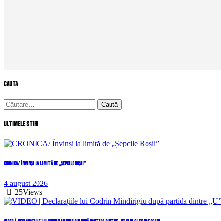
cauta
Caută
după:
Ultimele stiri
CRONICA/ Învinși la limită de „Șepcile Roșii”
4 august 2026
25
Views