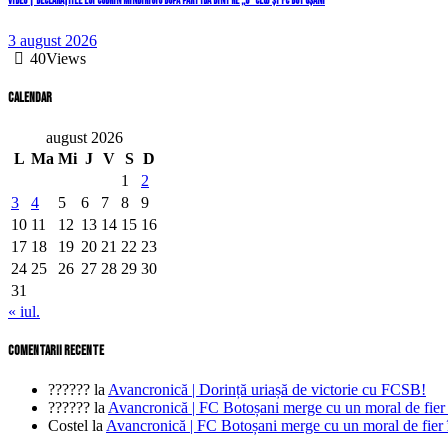
VIDEO | Declarațiile lui Codrin Mindirigiu după partida dintre „U” Cluj și FC Botoșani
3 august 2026
40
Views
Calendar
august 2026
L
Ma
Mi
J
V
S
D
1
2
3
4
5
6
7
8
9
10
11
12
13
14
15
16
17
18
19
20
21
22
23
24
25
26
27
28
29
30
31
« iul.
comentarii recente
??????
la
Avancronică | Dorință uriașă de victorie cu FCSB!
??????
la
Avancronică | FC Botoșani merge cu un moral de fier
Costel
la
Avancronică | FC Botoșani merge cu un moral de fier 