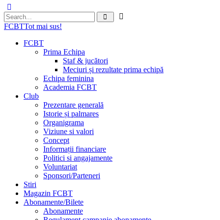
FCBT
Tot mai sus!
FCBT
Prima Echipa
Staf & jucători
Meciuri și rezultate prima echipă
Echipa feminina
Academia FCBT
Club
Prezentare generală
Istorie și palmares
Organigrama
Viziune si valori
Concept
Informații financiare
Politici si angajamente
Voluntariat
Sponsori/Parteneri
Stiri
Magazin FCBT
Abonamente/Bilete
Abonamente
Regulament campanie abonamente