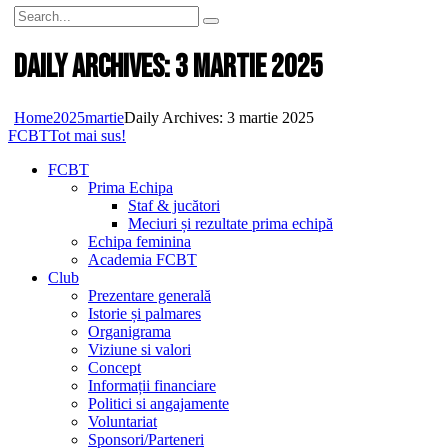
Daily Archives: 3 martie 2025
Home
2025
martie
Daily Archives: 3 martie 2025
FCBT
Tot mai sus!
FCBT
Prima Echipa
Staf & jucători
Meciuri și rezultate prima echipă
Echipa feminina
Academia FCBT
Club
Prezentare generală
Istorie și palmares
Organigrama
Viziune si valori
Concept
Informații financiare
Politici si angajamente
Voluntariat
Sponsori/Parteneri