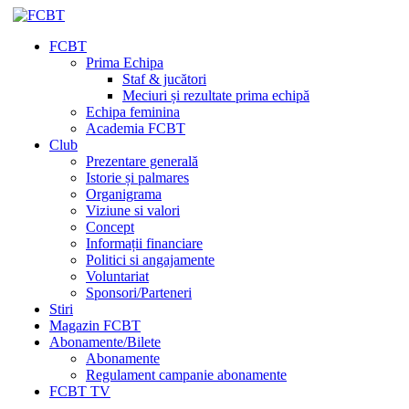
FCBT
Prima Echipa
Staf & jucători
Meciuri și rezultate prima echipă
Echipa feminina
Academia FCBT
Club
Prezentare generală
Istorie și palmares
Organigrama
Viziune si valori
Concept
Informații financiare
Politici si angajamente
Voluntariat
Sponsori/Parteneri
Stiri
Magazin FCBT
Abonamente/Bilete
Abonamente
Regulament campanie abonamente
FCBT TV