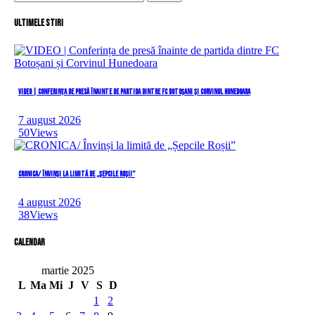
după:
Ultimele stiri
VIDEO | Conferința de presă înainte de partida dintre FC Botoșani și Corvinul Hunedoara
7 august 2026
50
Views
CRONICA/ Învinși la limită de „Șepcile Roșii”
4 august 2026
38
Views
Calendar
martie 2025
L
Ma
Mi
J
V
S
D
1
2