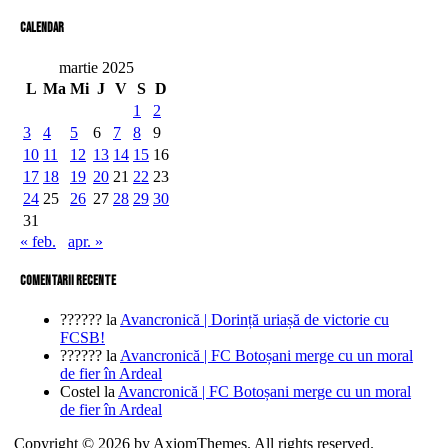
Calendar
martie 2025
L
Ma
Mi
J
V
S
D
1
2
3
4
5
6
7
8
9
10
11
12
13
14
15
16
17
18
19
20
21
22
23
24
25
26
27
28
29
30
31
« feb.
apr. »
comentarii recente
??????
la
Avancronică | Dorință uriașă de victorie cu
FCSB!
??????
la
Avancronică | FC Botoșani merge cu un moral
de fier în Ardeal
Costel
la
Avancronică | FC Botoșani merge cu un moral
de fier în Ardeal
Copyright © 2026 by AxiomThemes. All rights reserved.