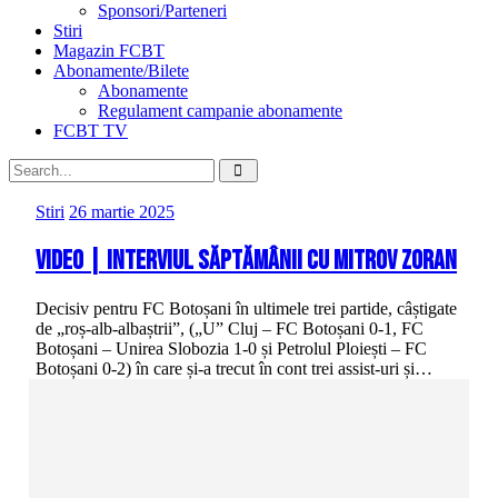
Sponsori/Parteneri
Stiri
Magazin FCBT
Abonamente/Bilete
Abonamente
Regulament campanie abonamente
FCBT TV
Stiri
26 martie 2025
VIDEO | Interviul săptămânii cu Mitrov Zoran
Decisiv pentru FC Botoșani în ultimele trei partide, câștigate
de „roș-alb-albaștrii”, („U” Cluj – FC Botoșani 0-1, FC
Botoșani – Unirea Slobozia 1-0 și Petrolul Ploiești – FC
Botoșani 0-2) în care și-a trecut în cont trei assist-uri și…