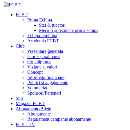
FCBT
Prima Echipa
Staf & jucători
Meciuri și rezultate prima echipă
Echipa feminina
Academia FCBT
Club
Prezentare generală
Istorie și palmares
Organigrama
Viziune si valori
Concept
Informații financiare
Politici si angajamente
Voluntariat
Sponsori/Parteneri
Stiri
Magazin FCBT
Abonamente/Bilete
Abonamente
Regulament campanie abonamente
FCBT TV