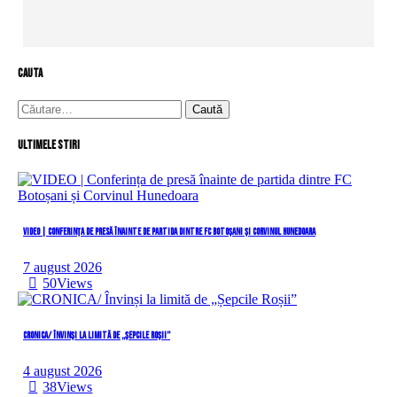
cauta
Caută
după:
Ultimele stiri
VIDEO | Conferința de presă înainte de partida dintre FC Botoșani și Corvinul Hunedoara
7 august 2026
50
Views
CRONICA/ Învinși la limită de „Șepcile Roșii”
4 august 2026
38
Views