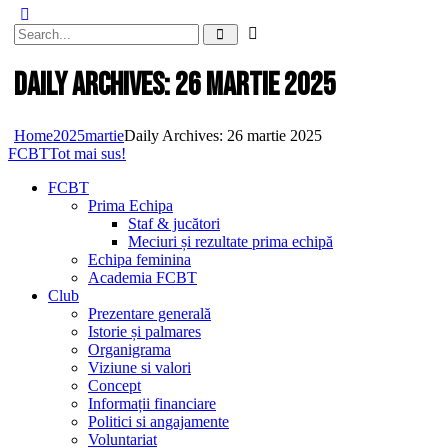
Daily Archives: 26 martie 2025
Home
2025
martie
Daily Archives: 26 martie 2025
FCBT
Tot mai sus!
FCBT
Prima Echipa
Staf & jucători
Meciuri și rezultate prima echipă
Echipa feminina
Academia FCBT
Club
Prezentare generală
Istorie și palmares
Organigrama
Viziune si valori
Concept
Informații financiare
Politici si angajamente
Voluntariat