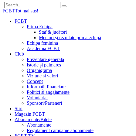
FCBT
Tot mai sus!
FCBT
Prima Echipa
Staf & jucători
Meciuri și rezultate prima echipă
Echipa feminina
Academia FCBT
Club
Prezentare generală
Istorie și palmares
Organigrama
Viziune si valori
Concept
Informații financiare
Politici si angajamente
Voluntariat
Sponsori/Parteneri
Stiri
Magazin FCBT
Abonamente/Bilete
Abonamente
Regulament campanie abonamente
FCBT TV