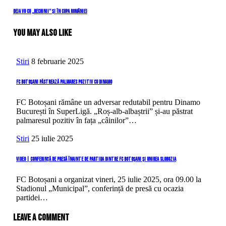
Post
în
Next
Deja vu cu „rechinii” și în Cupa României
Post
articole
You May Also Like
Stiri
8 februarie 2025
FC Botoșani păstrează palmares pozitiv cu Dinamo
FC Botoșani rămâne un adversar redutabil pentru Dinamo
București în SuperLigă. „Roș-alb-albaștrii” și-au păstrat
palmaresul pozitiv în fața „câinilor”…
Stiri
25 iulie 2025
VIDEO | Conferință de presă înainte de partida dintre FC Botoșani și Unirea Slobozia
FC Botoșani a organizat vineri, 25 iulie 2025, ora 09.00 la
Stadionul „Municipal”, conferință de presă cu ocazia
partidei…
Leave a comment