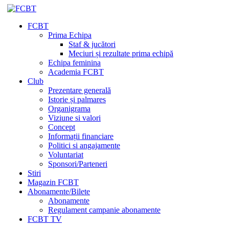
FCBT
Prima Echipa
Staf & jucători
Meciuri și rezultate prima echipă
Echipa feminina
Academia FCBT
Club
Prezentare generală
Istorie și palmares
Organigrama
Viziune si valori
Concept
Informații financiare
Politici si angajamente
Voluntariat
Sponsori/Parteneri
Stiri
Magazin FCBT
Abonamente/Bilete
Abonamente
Regulament campanie abonamente
FCBT TV